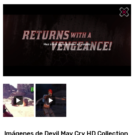
Haz click para activar el sonido
Loaded
:
48.85%
/
Unmute
Imágenes de Devil May Cry HD Collection