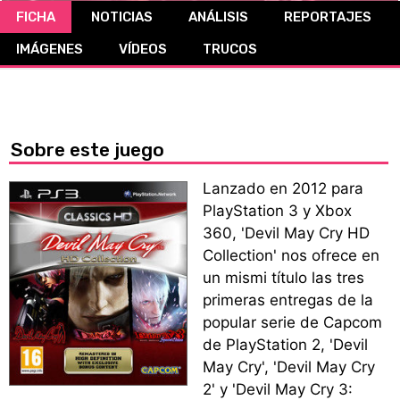
FICHA
NOTICIAS
ANÁLISIS
REPORTAJES
CÓMICS
IMÁGENES
VÍDEOS
TRUCOS
MANGA
Sobre este juego
Lanzado en 2012 para
PlayStation 3 y Xbox
360, 'Devil May Cry HD
Collection' nos ofrece en
un mismi título las tres
primeras entregas de la
popular serie de Capcom
de PlayStation 2, 'Devil
May Cry', 'Devil May Cry
2' y 'Devil May Cry 3: