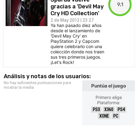
9,1
gracias a 'Devil May
Cry HD Collection'
2 de May 2012 | 23:27
Ya han pasado diez años
desde el lanzamiento de
'Devil May Cry' en
PlayStation 2 y Capcom
quiere celebrarlo con una
colección donde nos traen
sus tres primeros juegos.
¡Let's Rock!
Análisis y notas de los usuarios:
No hay suficientes puntuaciones para
Puntúa el juego
mostrar la media
Primero elige
Plataforma:
PS3
X360
PS4
XONE
PC