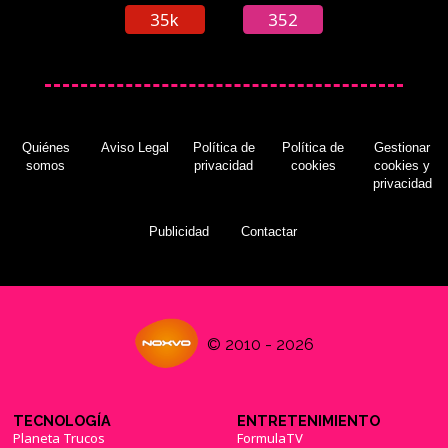
35k
352
El Black Friday de Amazon te trae los juegos
de EA con descuentos increibles
(22/11/2016)
Quiénes
Aviso Legal
Política de
Política de
Gestionar
somos
privacidad
cookies
cookies y
privacidad
El multijugador de 'Titanfall 2' estará gratis
este fin de semana
(29/11/2016)
Publicidad
Contactar
© 2010 - 2026
Séptima oferta de las "12 Ofertas de Navidad"
de PlayStation Store
(13/12/2016)
TECNOLOGÍA
ENTRETENIMIENTO
Planeta Trucos
FormulaTV