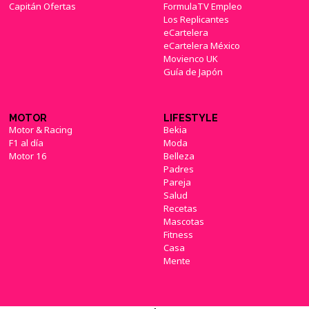
Capitán Ofertas
FormulaTV Empleo
Los Replicantes
eCartelera
El futuro de 'Titanfall' como saga está
eCartelera México
asegurado según EA
(02/02/2017)
Movienco UK
Guía de Japón
MOTOR
LIFESTYLE
Motor & Racing
Bekia
Respawn Entertainment quiere seguir
F1 al día
Moda
desarrollando más juegos de 'Titanfall'
Motor 16
Belleza
(19/10/2016)
Padres
Pareja
Salud
Recetas
Mascotas
Fitness
Casa
'Titanfall 2' tiene un regalo para los jugadores
de 'Battlefield 1'
Mente
(24/10/2016)