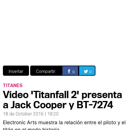
Video
CÓMICS
MANGA
Insertar
Compartir:
0
0
TITANES
Vídeo 'Titanfall 2' presenta
a Jack Cooper y BT-7274
18 de October 2016 | 18:20
Electronic Arts muestra la relación entre el piloto y el
titán en el modo historia