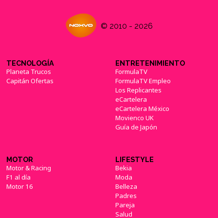
(29/09/2017)
© 2010 - 2026
TECNOLOGÍA
ENTRETENIMIENTO
Planeta Trucos
FormulaTV
Epic Games Store regalará uno o varios
juegos de 'Batman'; hoy, 'Conarium'
Capitán Ofertas
FormulaTV Empleo
(12/09/2019)
Los Replicantes
eCartelera
eCartelera México
Movienco UK
Guía de Japón
Rumor: Un nuevo 'Batman Arkham' podría
estar ya en desarrollo
(24/11/2016)
MOTOR
LIFESTYLE
Motor & Racing
Bekia
F1 al día
Moda
Motor 16
Belleza
Padres
Pareja
Salud