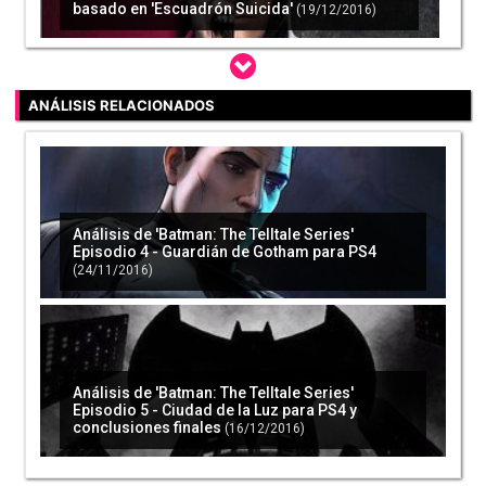
basado en 'Escuadrón Suicida'
(19/12/2016)
ANÁLISIS RELACIONADOS
Michael Keaton rechazó un papel en 'Batman
Forever' y en la serie 'Perdidos'
(04/01/2017)
Análisis de 'Batman: The Telltale Series'
Episodio 4 - Guardián de Gotham para PS4
(24/11/2016)
Harley Quinn podría aparecer en el final de la
tercera temporada de 'Gotham'
(17/01/2017)
Análisis de 'Batman: The Telltale Series'
Episodio 5 - Ciudad de la Luz para PS4 y
conclusiones finales
(16/12/2016)
Ben Affleck no dirigirá finalmente 'The Batman',