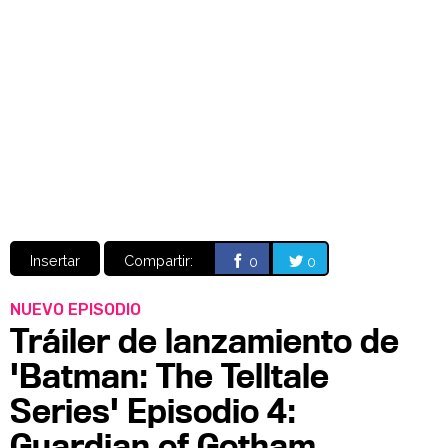
Video
CÓMICS
MANGA
Insertar
Compartir:
0
0
NUEVO EPISODIO
Tráiler de lanzamiento de
'Batman: The Telltale
Series' Episodio 4:
Guardian of Gotham