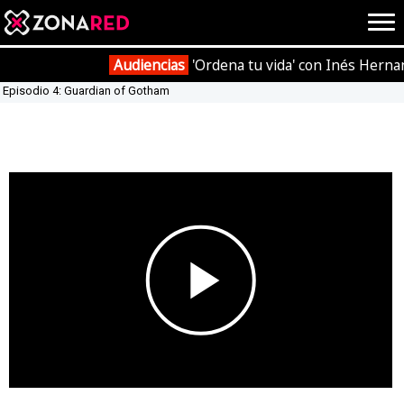
{literal}
{/literal}
Conec
Audiencias
'Ordena tu vida' con Inés Herna
Portada
Vídeos
Tráiler de lanzamiento de 'Batman: The Telltale Series'
Episodio 4: Guardian of Gotham
JUEGOS
HOME
NOTICIAS
ANÁLISIS
OPINIÓN
AVANCES
VÍDEOS
REPORTAJES
TRUCOS
OCIO
Play
CINE
E3
TV