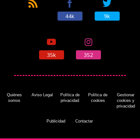
aparición de varios villanos
(09/02/2017)
44k
9k
'The Batman' podría retrasarse a 2019 y contar
con un guión totalmente nuevo
(09/02/2017)
35k
352
Ben Affleck podría abandonar el papel
protagonista en 'The Batman' según un rumor
Quiénes
Aviso Legal
Política de
Política de
Gestionar
(14/02/2017)
somos
privacidad
cookies
cookies y
privacidad
Publicidad
Contactar
El próximo juego de Rocksteady nos volverá
locos según sus propios creadores