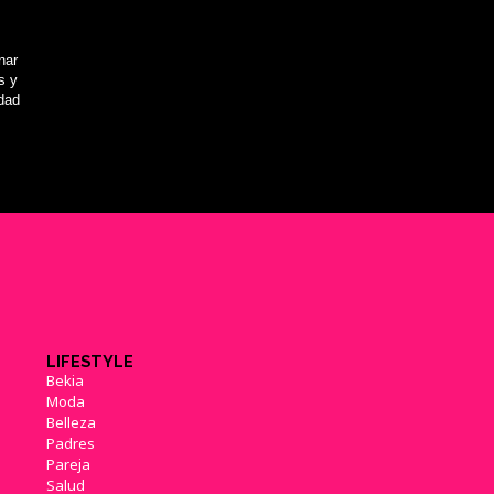
nar
s y
idad
'Minecraft' llegará esta semana
a Playstation 3
(16/12/2013)
'Minecraft' supera los 12
millones en Xbox 360
(05/04/2014)
LIFESTYLE
Bekia
Moda
Belleza
'Minecraft' ya se puede jugar en
Padres
un smarwatch
(02/10/2014)
Pareja
Salud