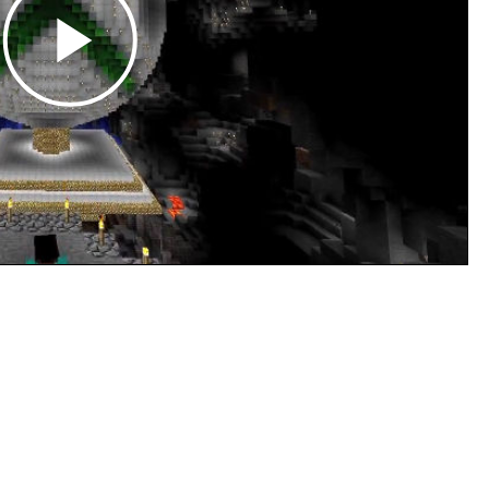
Play
Video