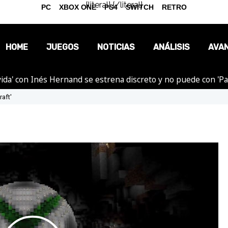
{literal}
{/literal}
PC
XBOX ONE
PS4
SWITCH
RETRO
HOME
JUEGOS
NOTICIAS
ANÁLISIS
AVA
ida' con Inés Hernand se estrena discreto y no puede con 'P
OPINIÓN
raft'
REPORTAJES