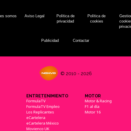
nes somos
Aviso Legal
Política de
Política de
Gestio
privacidad
cookies
cookie
privac
Publicidad
Contactar
© 2010 - 2026
ENTRETENIMIENTO
MOTOR
FormulaTV
Motor & Racing
FormulaTV Empleo
F1 al día
Los Replicantes
Motor 16
eCartelera
eCartelera México
Movienco UK