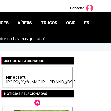
Conectar
NCES
VÍDEOS
TRUCOS
OCIO
E3
adre no hay más que uno'
CINE
TV
JUEGOS RELACIONADOS
CÓMICS
MANGA
Minecraft
(PC,PS3,X360,MAC,IPH,IPD,AND,3DS,PSV,WIIU,PS4,XON
NOTICIAS RELACIONADAS