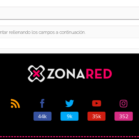
ntar rellenando los campos a continuación.
44k
9k
35k
352