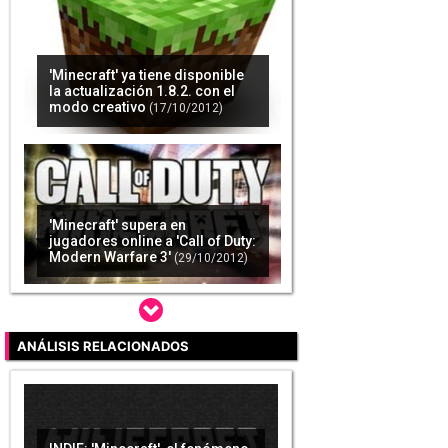
'Minecraft' ya tiene disponible
la actualización 1.8.2. con el
modo creativo
(17/10/2012)
'Minecraft' supera en
jugadores online a 'Call of Duty:
Modern Warfare 3'
(29/10/2012)
ANÁLISIS RELACIONADOS
En el nuevo parche para
'Minecraft' llamado "The End"
nos las veremos con un
dragón inmenso
(10/12/2012)