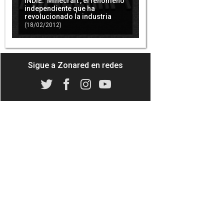
INDIE: 'Minecraft', el fenómeno
independiente que ha
revolucionado la industria
(18/02/2012)
El día de navidad tendremos
regalos en 'Minecraft'
(17/12/2012)
Sigue a Zonared en redes
Se avecina un nuevo parche
para 'Minecraft 360' que
arreglará 40 fallos
(21/01/2013)
'Minecraft: Pocket Edition' llega
al los 10 millones de copias
vendidas
(02/05/2013)