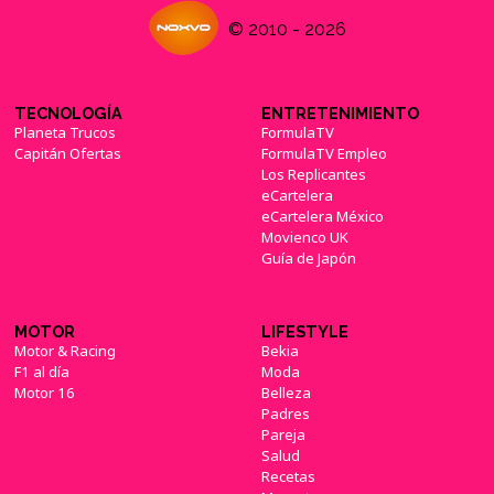
'PlayerUnknown's Battlegrounds' para Xbox
© 2010 - 2026
One confirma fecha de lanzamiento
(01/11/2017)
TECNOLOGÍA
ENTRETENIMIENTO
Planeta Trucos
FormulaTV
Capitán Ofertas
FormulaTV Empleo
Los Replicantes
eCartelera
Xbox One X: Por fin Xbox One es realmente One
eCartelera México
(02/11/2017)
Movienco UK
Guía de Japón
MOTOR
LIFESTYLE
Motor & Racing
Bekia
F1 al día
Moda
Motor 16
Belleza
Padres
Pareja
Salud
Recetas