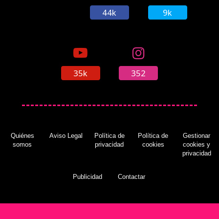
44k
9k
La retrocompatibilidad de Xbox One ya supera
los 550 títulos
(06/12/2018)
35k
352
Mark Cerny revela los primeros detalles
oficiales sobre PS5
(16/04/2019)
Quiénes
Aviso Legal
Política de
Política de
Gestionar
somos
privacidad
cookies
cookies y
privacidad
Una patente revela que PS4 y PS5 podrían
recibir retrocompatibilidad con sistemas
anteriores
(14/01/2022)
Publicidad
Contactar