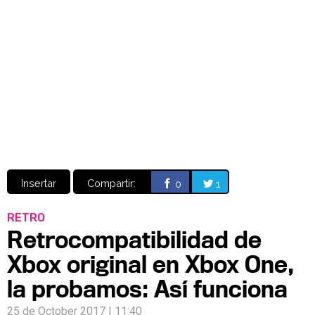
Video
CÓMICS
MANGA
Insertar
Compartir:
0
1
RETRO
Retrocompatibilidad de
Xbox original en Xbox One,
la probamos: Así funciona
25 de October 2017 | 11:40