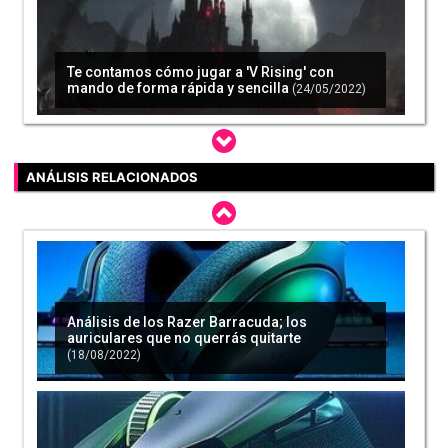
Te contamos cómo jugar a 'V Rising' con
mando de forma rápida y sencilla
(24/05/2022)
ANÁLISIS RELACIONADOS
'V Rising' ya ha vendido más de 1 millón de
copias en Steam, en tan solo una semana
(25/05/2022)
Análisis de los Razer Barracuda; los
auriculares que no querrás quitarte
'V Rising' estrena el esperado modo offline y
(18/08/2022)
más novedades en su nueva actualización
(26/05/2022)