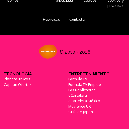
somos
privacidad
cookies
cookies y
privacidad
Publicidad
Contactar
© 2010 - 2026
TECNOLOGÍA
ENTRETENIMIENTO
Planeta Trucos
FormulaTV
Capitán Ofertas
FormulaTV Empleo
Los Replicantes
eCartelera
eCartelera México
Movienco UK
Guía de Japón