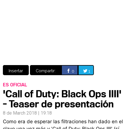
Video
CÓMICS
MANGA
Insertar
Compartir:
0
1
ES OFICIAL
'Call of Duty: Black Ops IIII'
- Teaser de presentación
8 de March 2018 | 19:18
Como era de esperar las filtraciones han dado en el
clavo una vez más y 'Call of Duty: Black Ops IIII' (sí,