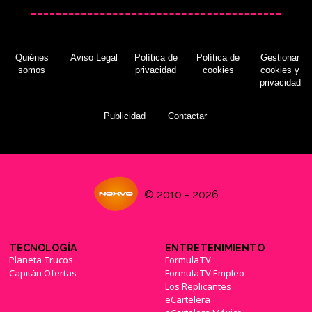
lanzamiento en España
(10/10/2018)
Quiénes
Aviso Legal
Política de
Política de
Gestionar
somos
privacidad
cookies
cookies y
privacidad
'Call of Duty: Black Ops IIII': detalles de la
actualización 1.10
(19/12/2018)
Publicidad
Contactar
¿Llegarán los juegos de Activision a Game
© 2010 - 2026
Pass? Microsoft deja clara su postura al
respecto
(19/01/2022)
TECNOLOGÍA
ENTRETENIMIENTO
Planeta Trucos
FormulaTV
Capitán Ofertas
FormulaTV Empleo
Los Replicantes
eCartelera
Activision es consciente del éxito de los battle