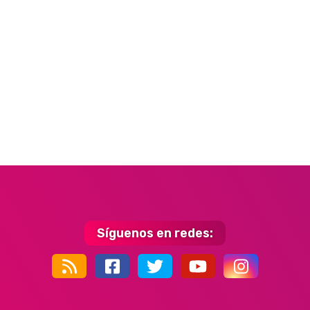
Síguenos en redes:
44k
9k
35k
352