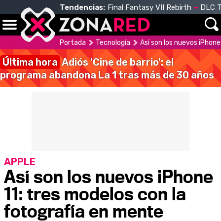
Tendencias:
Final Fantasy VII Rebirth
DLC T
Portada
Tecnología
Así son los nuevos iPhone
Última hora
Adiós 'Cine de barrio': el
programa abandona La 1 tras más de 30 años
APPLE
Así son los nuevos iPhone
11: tres modelos con la
fotografía en mente