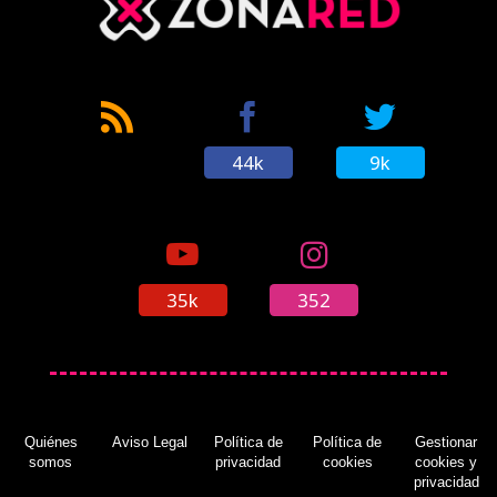
'Unsane', la película de Steven Soderbergh
rodada con un Iphone
(30/01/2018)
44k
9k
'No respires': Stephen Lang afirma que habrá
secuela
(30/01/2018)
35k
352
Quiénes
Aviso Legal
Política de
Política de
Gestionar
somos
privacidad
cookies
cookies y
privacidad