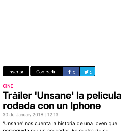
Video
CÓMICS
MANGA
Insertar
Compartir:
0
1
CINE
Tráiler 'Unsane' la película
rodada con un Iphone
30 de January 2018 | 12:13
'Unsane' nos cuenta la historia de una joven que
perseguida por un acosador. En contra de su