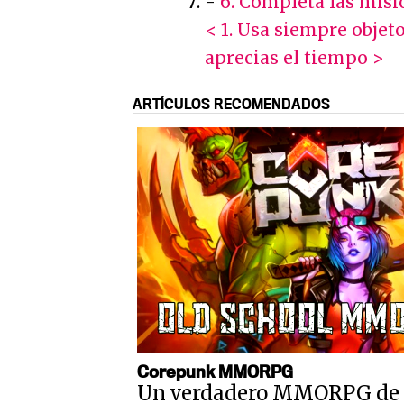
-
6. Completa las mis
< 1. Usa siempre objeto
aprecias el tiempo >
ARTÍCULOS RECOMENDADOS
Corepunk MMORPG
Un verdadero MMORPG de la