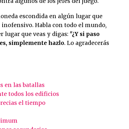
ntra algunos de los jefes del juego.
oneda escondida en algún lugar que
inofensivo. Habla con todo el mundo,
 lugar que veas y digas:
"¿Y si paso
nses, simplemente hazlo
. Lo agradecerás
s en las batallas
te todos los edificios
precias el tiempo
i
áximum