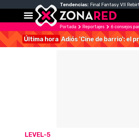
Tendencias:
Final Fantasy VII Rebir
Portada
Reportajes
6 consejos pa
Última hora
Adiós 'Cine de barrio': el
LEVEL-5