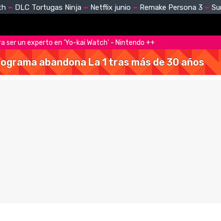
th
DLC Tortugas Ninja
Netflix junio
Remake Persona 3
Su
ra ser un experto en 'Yo-kai Watch' - Nintendo ++
 programa abandona La 1 tras más de 30 años