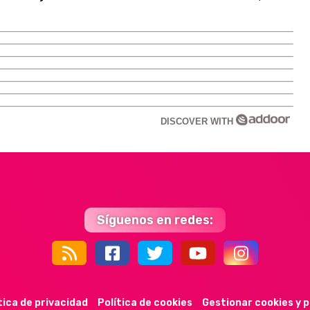
DISCOVER WITH
Síguenos en redes:
44k
9k
35k
352
tica de privacidad
Política de cookies
Gestionar cookies y 