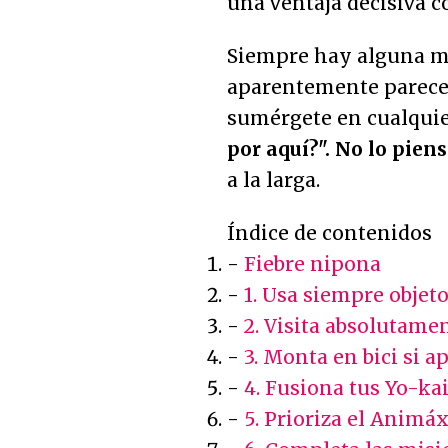
una ventaja decisiva co
Siempre hay alguna m
aparentemente parece 
sumérgete en cualquier
por aquí?". No lo pie
a la larga.
Índice de contenidos
-
Fiebre nipona
-
1. Usa siempre objeto
-
2. Visita absolutamen
-
3. Monta en bici si a
-
4. Fusiona tus Yo-ka
-
5. Prioriza el Anim