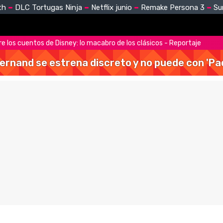
th
DLC Tortugas Ninja
Netflix junio
Remake Persona 3
Su
e los cuentos de Disney: lo macabro de los clásicos - Reportaje
Hernand se estrena discreto y no puede con 'Pa