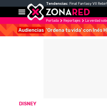
Tendencias:
Final Fantasy VII Rebir
Portada
Reportajes
La verdad sobr
Audiencias
'Ordena tu vida' con Inés 
DISNEY