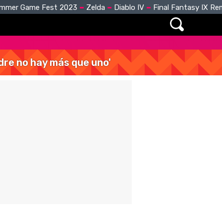
mmer Game Fest 2023
Zelda
Diablo IV
Final Fantasy IX R
dre no hay más que uno'