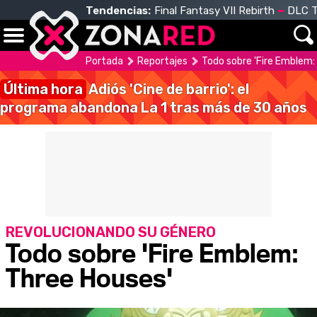
Tendencias:
Final Fantasy VII Rebirth
DLC T
Portada
Reportajes
Todo sobre 'Fire Emblem:
Última hora
Adiós 'Cine de barrio': el
programa abandona La 1 tras más de 30 años
REVOLUCIONANDO SU GÉNERO
Todo sobre 'Fire Emblem:
Three Houses'