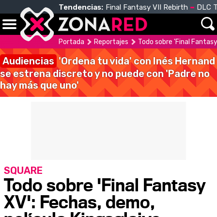
Tendencias:
Final Fantasy VII Rebirth
DLC T
Portada
Reportajes
Todo sobre 'Final Fantasy 
Audiencias
'Ordena tu vida' con Inés Hernand
se estrena discreto y no puede con 'Padre no
hay más que uno'
SQUARE
Todo sobre 'Final Fantasy
XV': Fechas, demo,