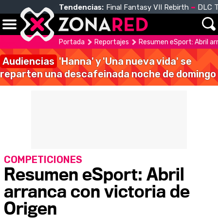
Tendencias:
Final Fantasy VII Rebirth
DLC T
Portada
Reportajes
Resumen eSport: Abril arr
Audiencias
'Hanna' y 'Una nueva vida' se
reparten una descafeinada noche de domingo
COMPETICIONES
Resumen eSport: Abril
arranca con victoria de
Origen