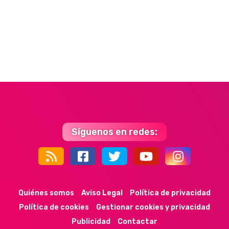
Síguenos en redes:
44k
9k
35k
352
Quiénes somos
Aviso Legal
Política de privacidad
Política de cookies
Gestionar cookies y privacidad
Publicidad
Contactar