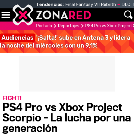
Tendencias:
Final Fantasy VII Rebirth
DLC T
Portada
Reportajes
PS4 Pro vs Xbox Project 
Audiencias
'¡Salta!' sube en Antena 3 y lidera
la noche del miércoles con un 9,1%
FIGHT!
PS4 Pro vs Xbox Project
Scorpio - La lucha por una
generación