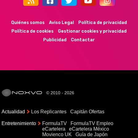
44k
9k
35k
352
Quiénes somos
Aviso Legal
Política de privacidad
Política de cookies
Gestionar cookies y privacidad
Publicidad
Contactar
© 2010 - 2026
Actualidad
Los Replicantes
Capitán Ofertas
Entretenimiento
FormulaTV
FormulaTV Empleo
eCartelera
eCartelera México
Movienco UK
Guía de Japón