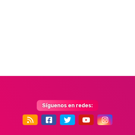
Síguenos en redes:
44k
9k
35k
352