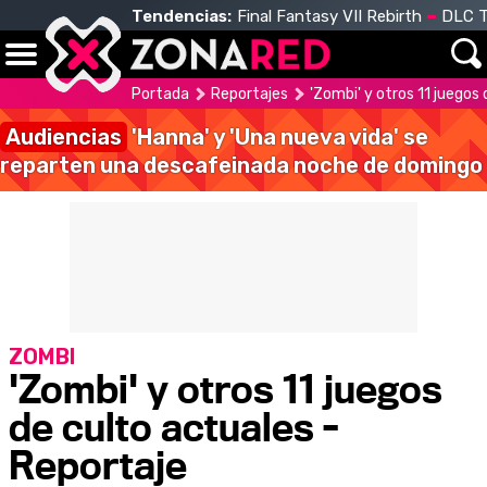
Tendencias:
Final Fantasy VII Rebirth
DLC T
Portada
Reportajes
'Zombi' y otros 11 juegos
Audiencias
'Hanna' y 'Una nueva vida' se
reparten una descafeinada noche de domingo
ZOMBI
'Zombi' y otros 11 juegos
de culto actuales -
Reportaje