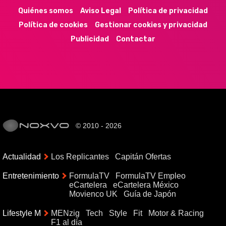
Quiénes somos
Aviso Legal
Política de privacidad
Política de cookies
Gestionar cookies y privacidad
Publicidad
Contactar
© 2010 - 2026
Actualidad
Los Replicantes
Capitán Ofertas
Entretenimiento
FormulaTV
FormulaTV Empleo
eCartelera
eCartelera México
Movienco UK
Guía de Japón
Lifestyle M
MENzig
Tech
Style
Fit
Motor & Racing
F1 al día