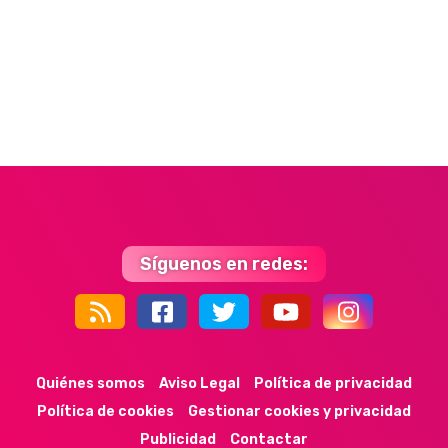
Síguenos en redes:
44k
9k
35k
352
Quiénes somos
Aviso Legal
Política de privacidad
Política de cookies
Gestionar cookies y privacidad
Publicidad
Contactar