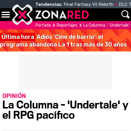
Tendencias:
Final Fantasy VII Rebirth
DLC T
Portada
Reportajes
La Columna - 'Undertale' 
Última hora
Adiós 'Cine de barrio': el
programa abandona La 1 tras más de 30 años
OPINIÓN
La Columna - 'Undertale' y
el RPG pacífico