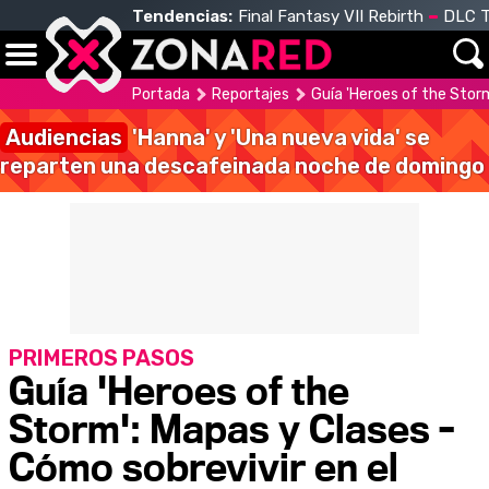
Tendencias:
Final Fantasy VII Rebirth
DLC T
Portada
Reportajes
Guía 'Heroes of the Storm
Audiencias
'Hanna' y 'Una nueva vida' se
reparten una descafeinada noche de domingo
PRIMEROS PASOS
Guía 'Heroes of the
Storm': Mapas y Clases -
Cómo sobrevivir en el