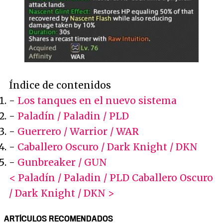
Índice de contenidos
-
Los tanques en el nuevo sistema
-
Paladín / Paladin / PLD
-
Guerrero / Warrior / WAR
-
Caballero Oscuro / Dark Knight / DKN
-
Gunbreaker / GUN
< Paladín / Paladin / PLD
Caballero Oscuro
/ Dark Knight / DKN >
ARTÍCULOS RECOMENDADOS