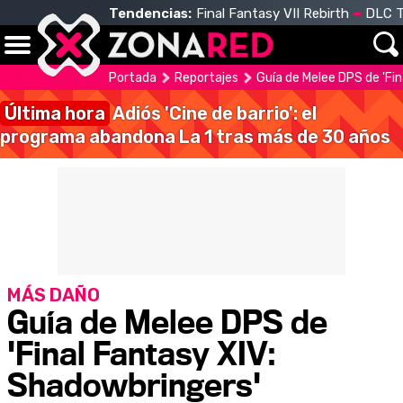
Tendencias:
Final Fantasy VII Rebirth
DLC T
Portada
Reportajes
Guía de Melee DPS de 'Fi
Última hora
Adiós 'Cine de barrio': el
programa abandona La 1 tras más de 30 años
MÁS DAÑO
Guía de Melee DPS de
'Final Fantasy XIV:
Shadowbringers'