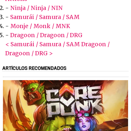
-
Ninja / Ninja / NIN
-
Samurái / Samura / SAM
-
Monje / Monk / MNK
-
Dragoon / Dragoon / DRG
< Samurái / Samura / SAM
Dragoon /
Dragoon / DRG >
ARTÍCULOS RECOMENDADOS