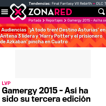
Tendencias:
Final Fantasy VII Rebirth
DLC T
Portada
Reportajes
Gamergy 2015 - Así ha si
Audiencias
'¡A todo tren! Destino Asturias' en
Antena 3 lidera y 'Harry Potter y el prisionero
de Azkaban' pincha en Cuatro
LVP
Gamergy 2015 - Así ha
sido su tercera edición