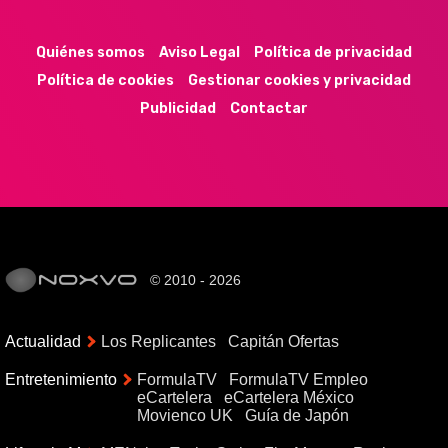
44k
9k
35k
352
Quiénes somos
Aviso Legal
Política de privacidad
Política de cookies
Gestionar cookies y privacidad
Publicidad
Contactar
© 2010 - 2026
Actualidad
Los Replicantes
Capitán Ofertas
Entretenimiento
FormulaTV
FormulaTV Empleo
eCartelera
eCartelera México
Movienco UK
Guía de Japón