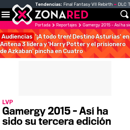
Tendencias:
Final Fantasy VII Rebirth
DLC T
Portada
Reportajes
Gamergy 2015 - Así ha si
Audiencias
'¡A todo tren! Destino Asturias' en
Antena 3 lidera y 'Harry Potter y el prisionero
de Azkaban' pincha en Cuatro
LVP
Gamergy 2015 - Así ha
sido su tercera edición