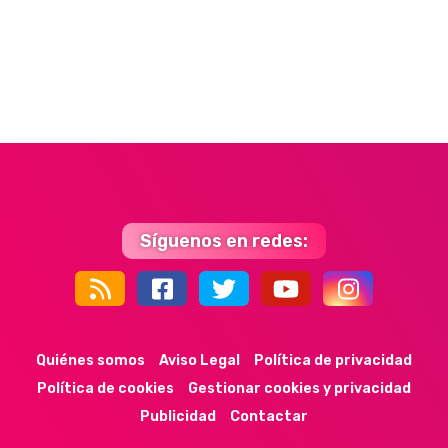
Síguenos en redes:
44k
9k
35k
352
Quiénes somos
Aviso Legal
Política de privacidad
Política de cookies
Gestionar cookies y privacidad
Publicidad
Contactar