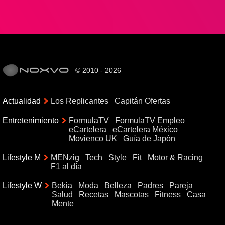
© 2010 - 2026
Actualidad
Los Replicantes
Capitán Ofertas
Entretenimiento
FormulaTV
FormulaTV Empleo
eCartelera
eCartelera México
Movienco UK
Guía de Japón
Lifestyle M
MENzig
Tech
Style
Fit
Motor & Racing
F1 al día
Lifestyle W
Bekia
Moda
Belleza
Padres
Pareja
Salud
Recetas
Mascotas
Fitness
Casa
Mente