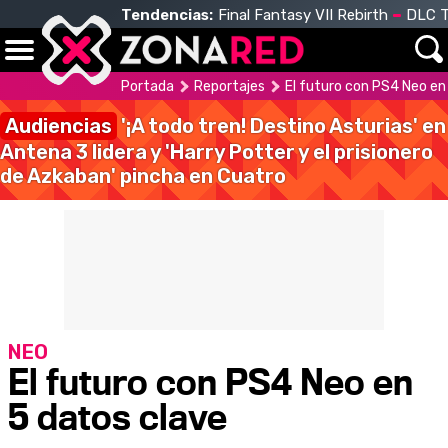
Tendencias:
Final Fantasy VII Rebirth
DLC T
Portada
Reportajes
El futuro con PS4 Neo en
Audiencias
'¡A todo tren! Destino Asturias' en
Antena 3 lidera y 'Harry Potter y el prisionero
de Azkaban' pincha en Cuatro
NEO
El futuro con PS4 Neo en
5 datos clave