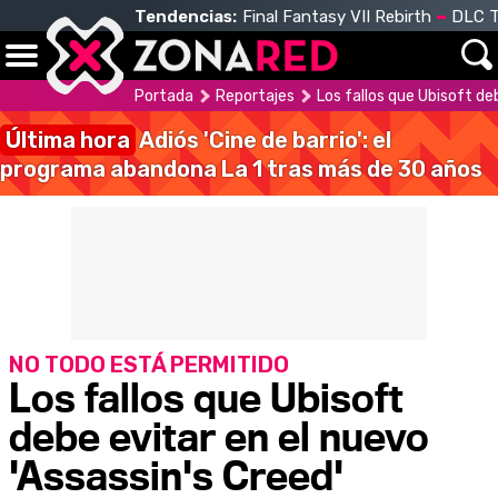
Tendencias:
Final Fantasy VII Rebirth
DLC T
Portada
Reportajes
Los fallos que Ubisoft de
Última hora
Adiós 'Cine de barrio': el
programa abandona La 1 tras más de 30 años
NO TODO ESTÁ PERMITIDO
Los fallos que Ubisoft
debe evitar en el nuevo
'Assassin's Creed'