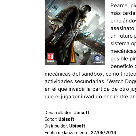
Pearce, pi
más tarde 
enrolándos
asesinato 
un futuro 
sistema op
mecánicas
posible pi
beneficio 
mecánicas del sandbox, como tiroteo
actividades secundarias. 'Watch Dog
en el que invadir la partida de otro 
que el jugador invadido encuentre ant
Desarrollador:
Ubisoft
Editor:
Ubisoft
Distribuidor:
Ubisoft
Fecha de lanzamiento:
27/05/2014