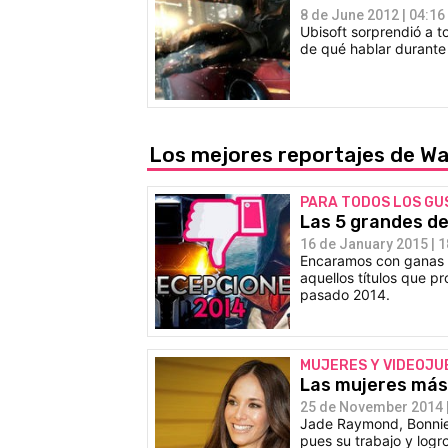
8 de June 2012 | 04:16
Ubisoft sorprendió a 
de qué hablar durante
Los mejores reportajes de W
PARA TODOS LOS GU
Las 5 grandes d
16 de January 2015 | 1
Encaramos con ganas l
aquellos títulos que pr
pasado 2014.
MUJERES Y VIDEOJU
Las mujeres más 
25 de November 2014 |
Jade Raymond, Bonnie 
pues su trabajo y logr