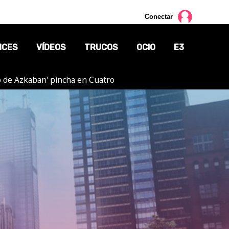
Conectar
NCES
VÍDEOS
TRUCOS
OCIO
E3
ero de Azkaban' pincha en Cuatro
CINE
TV
CÓMICS
MANGA