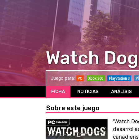
Watch Dog
Juego para:
PC
Xbox 360
PlayStation 3
Pl
FICHA
NOTICIAS
ANÁLISIS
Sobre este juego
'Watch Do
desarrolla
canadiense