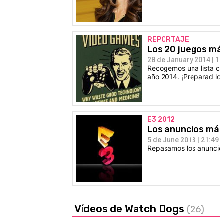
REPORTAJE
Los 20 juegos m
28 de January 2014 | 1
Recogemos una lista c
año 2014. ¡Preparad lo
E3 2012
Los anuncios má
5 de June 2013 | 21:49
Repasamos los anuncios
Vídeos de Watch Dogs
(26)