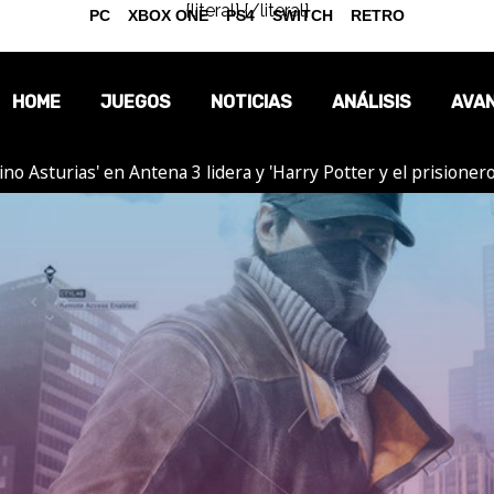
{literal}
{/literal}
PC
XBOX ONE
PS4
SWITCH
RETRO
HOME
JUEGOS
NOTICIAS
ANÁLISIS
AVA
tino Asturias' en Antena 3 lidera y 'Harry Potter y el prision
OPINIÓN
REPORTAJES