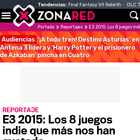
Tendencias:
Final Fantasy VII Rebirth
DLC T
Portada
Reportajes
E3 2015: Los 8 juegos in
Audiencias
'¡A todo tren! Destino Asturias' en
Antena 3 lidera y 'Harry Potter y el prisionero
de Azkaban' pincha en Cuatro
REPORTAJE
E3 2015: Los 8 juegos
indie que más nos han