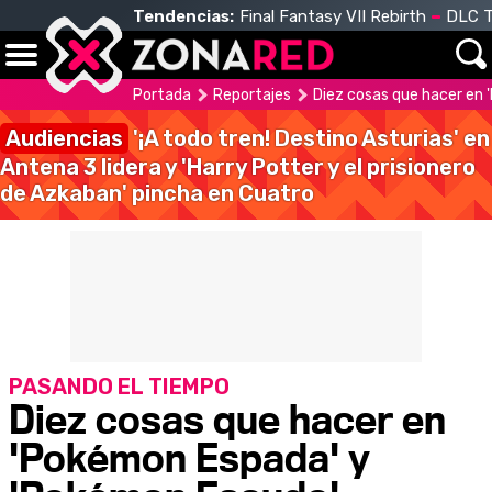
Tendencias:
Final Fantasy VII Rebirth
DLC T
Portada
Reportajes
Diez cosas que hacer en
Audiencias
'¡A todo tren! Destino Asturias' en
Antena 3 lidera y 'Harry Potter y el prisionero
de Azkaban' pincha en Cuatro
PASANDO EL TIEMPO
Diez cosas que hacer en
'Pokémon Espada' y