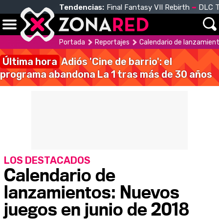
Tendencias:
Final Fantasy VII Rebirth
DLC T
Portada
Reportajes
Calendario de lanzamient
Última hora
Adiós 'Cine de barrio': el
programa abandona La 1 tras más de 30 años
LOS DESTACADOS
Calendario de
lanzamientos: Nuevos
juegos en junio de 2018