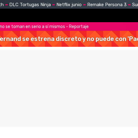
th
DLC Tortugas Ninja
Netflix junio
Remake Persona 3
Su
 no se toman en serio a sí mismos - Reportaje
Hernand se estrena discreto y no puede con 'Pa