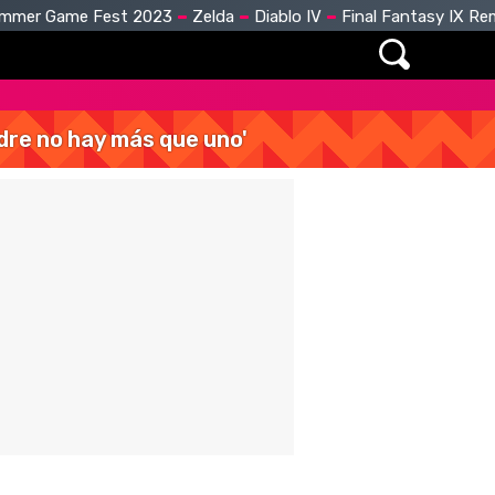
mmer Game Fest 2023
Zelda
Diablo IV
Final Fantasy IX R
dre no hay más que uno'