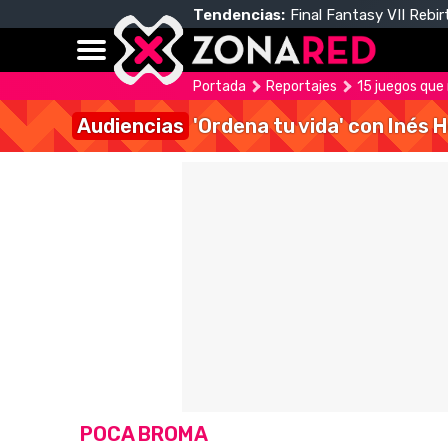
Tendencias:
Final Fantasy VII Rebir
Portada
Reportajes
15 juegos que
Audiencias
'Ordena tu vida' con Inés 
POCA BROMA