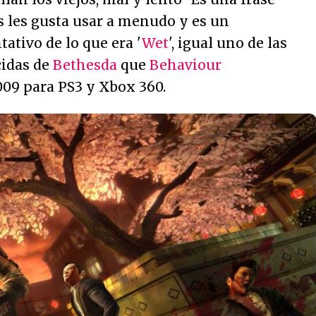
s les gusta usar a menudo y es un
ativo de lo que era '
Wet
', igual uno de las
cidas de
Bethesda
que
Behaviour
09 para PS3 y Xbox 360.