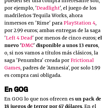
pueden ser una compra interesante son,
por ejemplo, '
Deadlight
', el juego de los
madrileños Tequila Works, ahora
inmersos en 'Rime' para
PlayStation 4
,
por 2.99 euros; ambas entregas de la saga
'
Left 4 Dead
' por menos de cinco euros;
el
nuevo '
DMC
' disponible a unos 13 euros
,
o, si nos vamos a títulos más clásicos, la
saga 'Penumbra' creada por
Frictional
Games
, padres de 'Amnesia', por solo 1.99
es compra casi obligada.
En GOG
En GOG lo que nos ofrecen es
un pack de
18 juegos de terror por 67 dólares
. En el