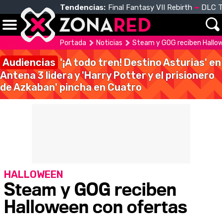
Tendencias:
Final Fantasy VII Rebirth
DLC T
Portada
Noticias
Steam y GOG reciben Hallo
Audiencias
'¡A todo tren! Destino Asturias' en
Antena 3 lidera y 'Harry Potter y el prisionero
de Azkaban' pincha en Cuatro
HALLOWEEN
Steam y GOG reciben
Halloween con ofertas