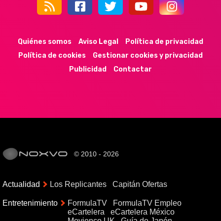
44k
9k
35k
352
Quiénes somos
Aviso Legal
Política de privacidad
Política de cookies
Gestionar cookies y privacidad
Publicidad
Contactar
© 2010 - 2026
Actualidad
Los Replicantes
Capitán Ofertas
Entretenimiento
FormulaTV
FormulaTV Empleo
eCartelera
eCartelera México
Movienco UK
Guía de Japón