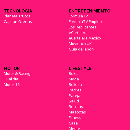
TECNOLOGÍA
ENTRETENIMIENTO
Planeta Trucos
FormulaTV
Capitán Ofertas
FormulaTV Empleo
Los Replicantes
eCartelera
eCartelera México
Movienco UK
Guía de Japón
MOTOR
LIFESTYLE
Motor & Racing
Bekia
F1 al día
Moda
Motor 16
Belleza
Padres
Pareja
Salud
Recetas
Mascotas
Fitness
Casa
Mente