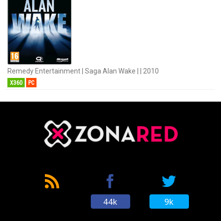
Remedy Entertainment | Saga Alan Wake | | 2010
X360
PC
44k
9k