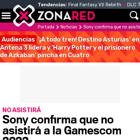
Tendencias:
Final Fantasy VII Rebirth
DLC T
Portada
Noticias
Sony confirma que no asist
Audiencias
'¡A todo tren! Destino Asturias' en
Antena 3 lidera y 'Harry Potter y el prisionero
de Azkaban' pincha en Cuatro
NO ASISTIRÁ
Sony confirma que no
asistirá a la Gamescom