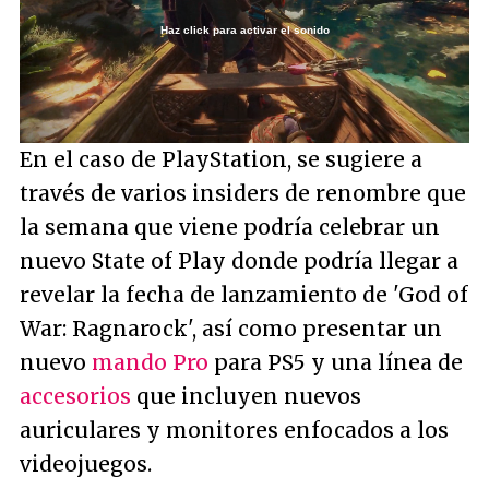
Haz click para activar el sonido
Loaded
:
28.51%
/
Unmute
En el caso de PlayStation, se sugiere a
través de varios insiders de renombre que
la semana que viene podría celebrar un
nuevo State of Play donde podría llegar a
revelar la fecha de lanzamiento de 'God of
War: Ragnarock', así como presentar un
nuevo
mando Pro
para PS5 y una línea de
accesorios
que incluyen nuevos
auriculares y monitores enfocados a los
videojuegos.