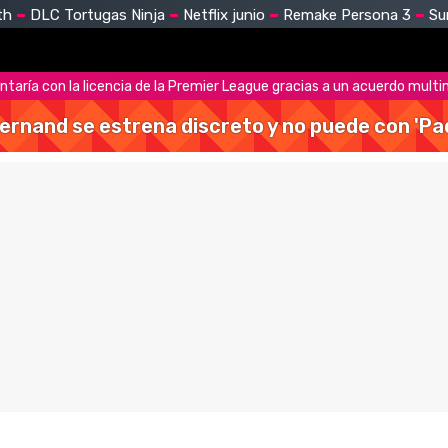
th
DLC Tortugas Ninja
Netflix junio
Remake Persona 3
Su
ntaría con la licencia de la Premier League gracias a un acuerdo multim
Hernand se estrena discreto y no puede con 'Pa