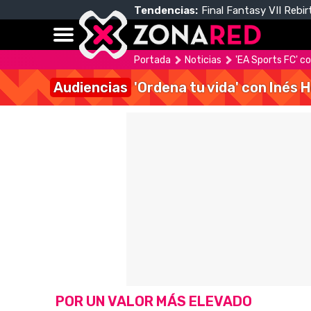
Tendencias:
Final Fantasy VII Rebir
Portada
Noticias
'EA Sports FC' co
Audiencias
'Ordena tu vida' con Inés 
POR UN VALOR MÁS ELEVADO