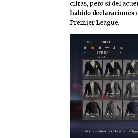
cifras, pero sí del ac
habido declaraciones
n
Premier League.
Loaded
:
14.05%
Unmute