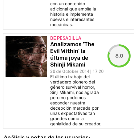
con un contenido
adicional que amplía la
historia e implementa
nuevas e interesantes
mecánicas.
DE PESADILLA
Analizamos 'The
Evil Within' la
8,0
última joya de
Shinji Mikami
30 de October 2014 | 17:20
El último trabajo del
verdadero pionero del
género survival horror,
Sinji Mikami, nos agrada
pero no podemos
esconder nuestra
decepción marcada por
unas expectativas tan
grandes como la
genialidad de su creador.
Análisis y notas de los usuarios: