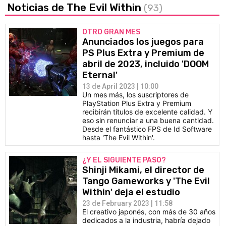
Noticias de The Evil Within
(93)
OTRO GRAN MES
Anunciados los juegos para
PS Plus Extra y Premium de
abril de 2023, incluido 'DOOM
Eternal'
13 de April 2023 | 10:00
Un mes más, los suscriptores de
PlayStation Plus Extra y Premium
recibirán títulos de excelente calidad. Y
eso sin renunciar a una buena cantidad.
Desde el fantástico FPS de Id Software
hasta 'The Evil Within'.
¿Y EL SIGUIENTE PASO?
Shinji Mikami, el director de
Tango Gameworks y 'The Evil
Within' deja el estudio
23 de February 2023 | 11:58
El creativo japonés, con más de 30 años
dedicados a la industria, habría dejado