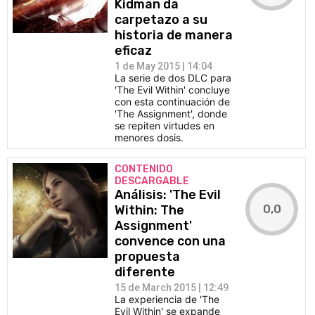
Kidman da
carpetazo a su
historia de manera
eficaz
1 de May 2015 | 14:04
La serie de dos DLC para
'The Evil Within' concluye
con esta continuación de
'The Assignment', donde
se repiten virtudes en
menores dosis.
CONTENIDO
DESCARGABLE
Análisis: 'The Evil
0,0
Within: The
Assignment'
convence con una
propuesta
diferente
15 de March 2015 | 12:49
La experiencia de 'The
Evil Within' se expande