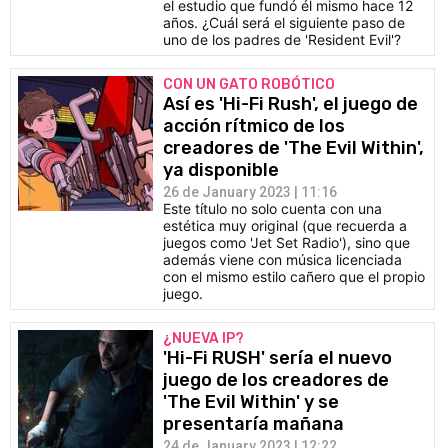
el estudio que fundó él mismo hace 12
años. ¿Cuál será el siguiente paso de
uno de los padres de 'Resident Evil'?
CON UN GATO ROBÓTICO
Así es 'Hi-Fi Rush', el juego de
acción rítmico de los
creadores de 'The Evil Within',
ya disponible
26 de January 2023 | 11:16
Este título no solo cuenta con una
estética muy original (que recuerda a
juegos como 'Jet Set Radio'), sino que
además viene con música licenciada
con el mismo estilo cañero que el propio
juego.
¿NUEVA IP?
'Hi-Fi RUSH' sería el nuevo
juego de los creadores de
'The Evil Within' y se
presentaría mañana
24 de January 2023 | 12:22