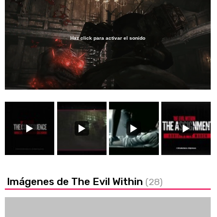
Haz click para activar el sonido
Loaded
:
56.17%
/
Unmute
Imágenes de The Evil Within
(28)