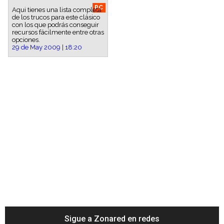
PC
Aqui tienes una lista completa
de los trucos para este clásico
con los que podrás conseguir
recursos fácilmente entre otras
opciones.
29 de May 2009 | 18:20
Sigue a Zonared en redes