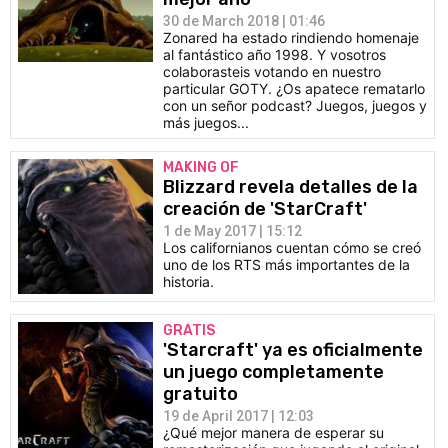
30 de March 2018 | 01:46
Zonared ha estado rindiendo homenaje
al fantástico año 1998. Y vosotros
colaborasteis votando en nuestro
particular GOTY. ¿Os apatece rematarlo
con un señor podcast? Juegos, juegos y
más juegos...
MAKING OF
Blizzard revela detalles de la
creación de 'StarCraft'
1 de May 2017 | 15:12
Los californianos cuentan cómo se creó
uno de los RTS más importantes de la
historia.
GRATIS
'Starcraft' ya es oficialmente
un juego completamente
gratuito
19 de April 2017 | 12:03
¿Qué mejor manera de esperar su