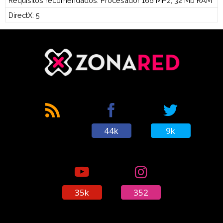
Requisitos recomendados: Procesador 166 MHz, 32 Mb RAM
DirectX: 5
44k
9k
35k
352