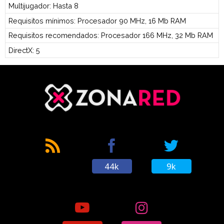
Multijugador: Hasta 8
Requisitos mínimos: Procesador 90 MHz, 16 Mb RAM
Requisitos recomendados: Procesador 166 MHz, 32 Mb RAM
DirectX: 5
44k
9k