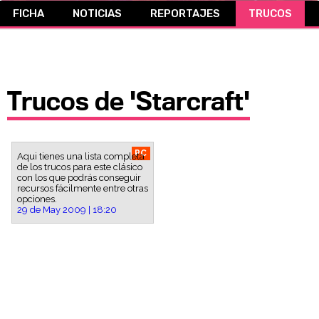
FICHA
NOTICIAS
REPORTAJES
TRUCOS
CÓMICS
MANGA
Trucos de 'Starcraft'
PC
Aqui tienes una lista completa
de los trucos para este clásico
con los que podrás conseguir
recursos fácilmente entre otras
opciones.
29 de May 2009 | 18:20