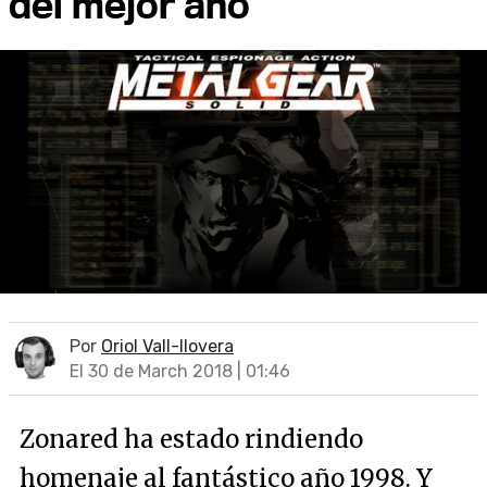
del mejor año
Por
Oriol Vall-llovera
El 30 de March 2018 | 01:46
Zonared ha estado rindiendo
homenaje al fantástico año 1998. Y