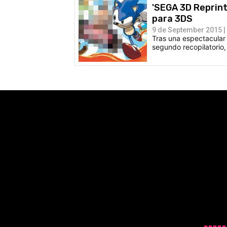
'SEGA 3D Reprint
para 3DS
9 de September 2015 |
Tras una espectacular
segundo recopilatorio,