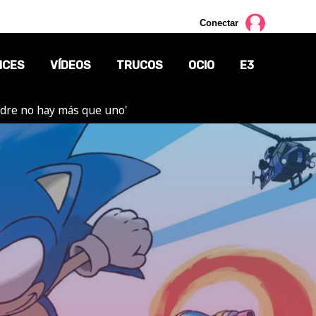
Conectar
NCES
VÍDEOS
TRUCOS
OCIO
E3
adre no hay más que uno'
CINE
TV
CÓMICS
MANGA