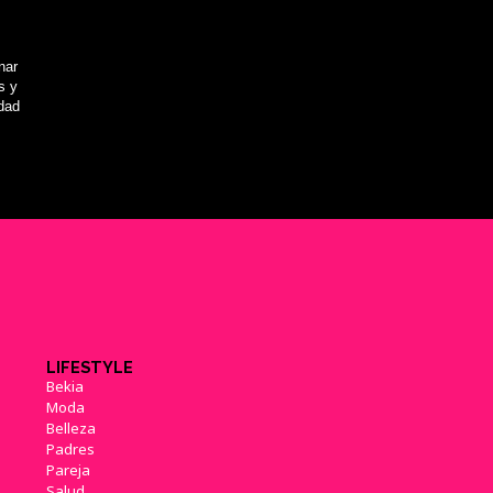
nar
s y
idad
LIFESTYLE
Bekia
Moda
Belleza
Padres
Pareja
Salud