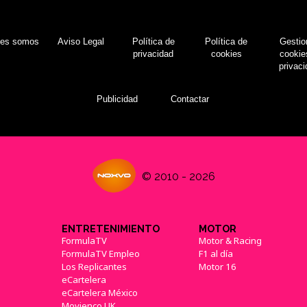
nes somos
Aviso Legal
Política de
Política de
Gestio
privacidad
cookies
cookie
privac
Publicidad
Contactar
© 2010 - 2026
ENTRETENIMIENTO
MOTOR
FormulaTV
Motor & Racing
FormulaTV Empleo
F1 al día
Los Replicantes
Motor 16
eCartelera
eCartelera México
Movienco UK