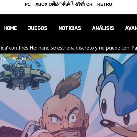
{literal}
{/literal}
PC
XBOX ONE
PS4
SWITCH
RETRO
HOME
JUEGOS
NOTICIAS
ANÁLISIS
AVA
ida' con Inés Hernand se estrena discreto y no puede con 'P
OPINIÓN
s 2
Noticias
REPORTAJES