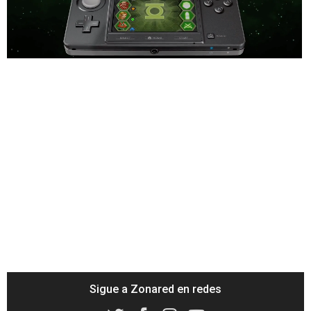
Loaded
:
58.37%
/
Unmute
Sigue a Zonared en redes