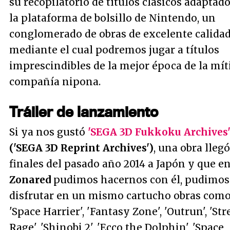
su recopilatorio de títulos clásicos adaptad
la plataforma de bolsillo de Nintendo, un
conglomerado de obras de excelente calida
mediante el cual podremos jugar a títulos
imprescindibles de la mejor época de la mít
compañía nipona.
Tráiler de lanzamiento
Si ya nos gustó
'SEGA 3D Fukkoku Archives
('SEGA 3D Reprint Archives')
, una obra llegó
finales del pasado año 2014 a Japón y que e
Zonared
pudimos hacernos con él, pudimos
disfrutar en un mismo cartucho obras com
'Space Harrier', 'Fantasy Zone', 'Outrun', 'Str
Rage', 'Shinobi 2', 'Ecco the Dolphin', 'Space