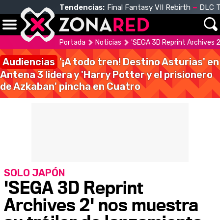
Tendencias:
Final Fantasy VII Rebirth
DLC T
Portada
Noticias
'SEGA 3D Reprint Archives 2
Audiencias
'¡A todo tren! Destino Asturias' en
Antena 3 lidera y 'Harry Potter y el prisionero
de Azkaban' pincha en Cuatro
SOLO JAPÓN
'SEGA 3D Reprint
Archives 2' nos muestra