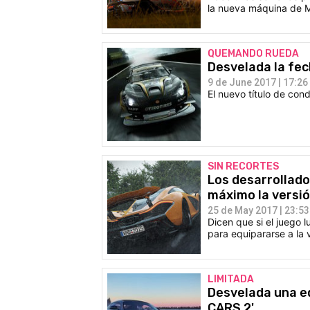
la nueva máquina de M
QUEMANDO RUEDA
Desvelada la fec
9 de June 2017 | 17:26
El nuevo título de con
SIN RECORTES
Los desarrollado
máximo la versió
25 de May 2017 | 23:53
Dicen que si el juego 
para equipararse a la 
LIMITADA
Desvelada una ed
CARS 2'