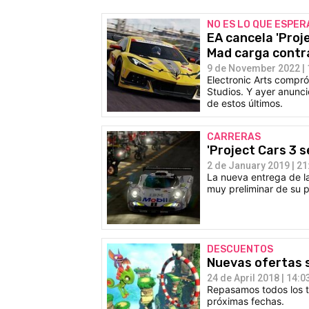
NO ES LO QUE ESPE
EA cancela 'Proj
Mad carga contra
9 de November 2022 | 
Electronic Arts compr
Studios. Y ayer anunci
de estos últimos.
CARRERAS
'Project Cars 3 
2 de January 2019 | 21
La nueva entrega de la
muy preliminar de su 
DESCUENTOS
Nuevas ofertas s
24 de April 2018 | 14:0
Repasamos todos los t
próximas fechas.