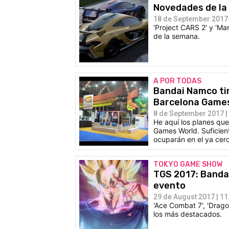
Novedades de la
18 de September 2017 
'Project CARS 2' y 'Ma
de la semana.
A POR TODAS
Bandai Namco tir
Barcelona Game
8 de September 2017 |
He aquí los planes qu
Games World. Suficien
ocuparán en el ya cer
TOKYO GAME SHOW
TGS 2017: Bandai
evento
29 de August 2017 | 11
'Ace Combat 7', 'Dragon
los más destacados.