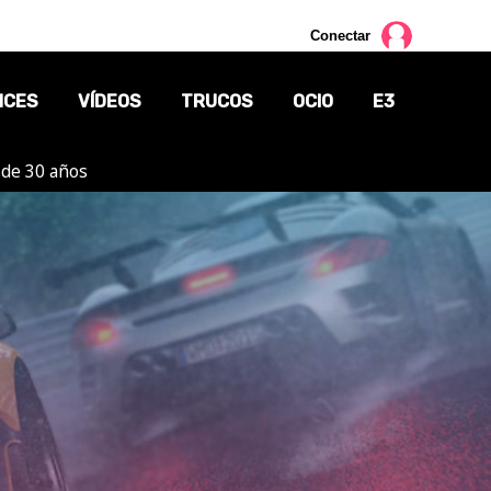
Conectar
NCES
VÍDEOS
TRUCOS
OCIO
E3
 de 30 años
CINE
TV
CÓMICS
MANGA