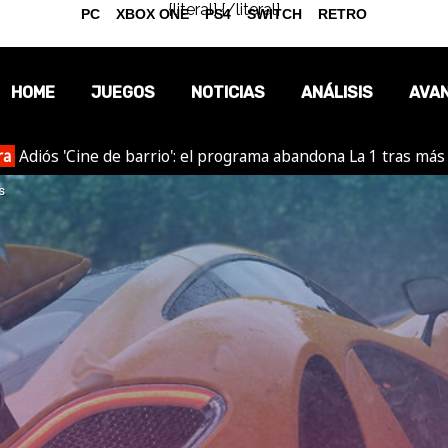
{literal}
{/literal}
PC
XBOX ONE
PS4
SWITCH
RETRO
HOME
JUEGOS
NOTICIAS
ANÁLISIS
AVA
ra
Adiós 'Cine de barrio': el programa abandona La 1 tras más
OPINIÓN
s
REPORTAJES