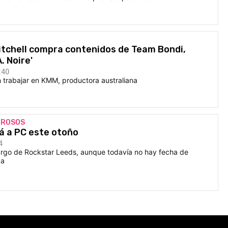
itchell compra contenidos de Team Bondi,
. Noire'
:40
trabajar en KMM, productora australiana
IROSOS
ará a PC este otoño
4
cargo de Rockstar Leeds, aunque todavía no hay fecha de
da