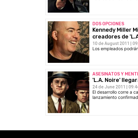
DOS OPCIONES
Kennedy Miller M
creadores de 'L.A
10 de August 2011 | 09
Los empleados podrán 
ASESINATOS Y MENT
'L.A. Noire' lleg
24 de June 2011 | 09:4
El desarrollo corre a 
lanzamiento confirma