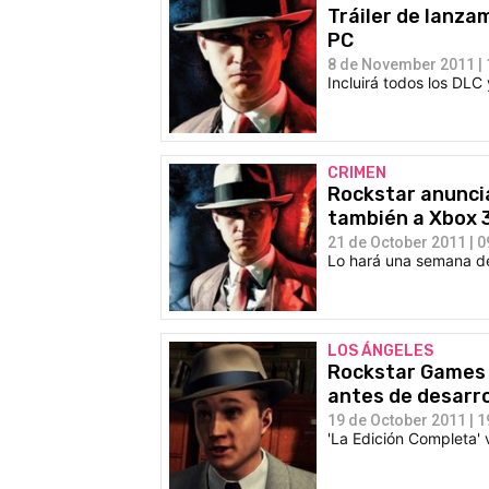
Tráiler de lanzam
PC
8 de November 2011 | 
Incluirá todos los DLC
CRIMEN
Rockstar anuncia
también a Xbox 
21 de October 2011 | 0
Lo hará una semana de
LOS ÁNGELES
Rockstar Games p
antes de desarro
19 de October 2011 | 1
'La Edición Completa' 