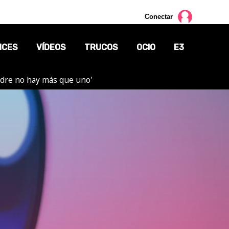
Conectar
NCES
VÍDEOS
TRUCOS
OCIO
E3
adre no hay más que uno'
CINE
TV
CÓMICS
MANGA