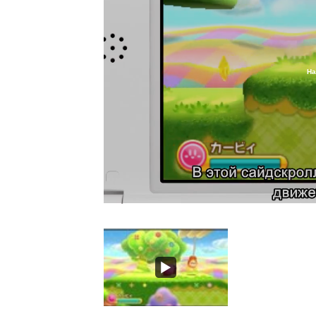
Ha
Loaded
:
15.26%
/
Unmute