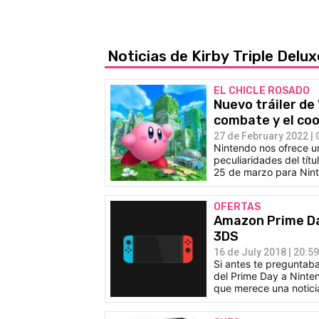
Noticias de Kirby Triple Delu
EL CHICLE ROSADO
Nuevo tráiler de 
combate y el co
27 de February 2022 | 
Nintendo nos ofrece un
peculiaridades del tít
25 de marzo para Nin
OFERTAS
Amazon Prime Da
3DS
16 de July 2018 | 20:59
Si antes te preguntab
del Prime Day a Ninten
que merece una noticia