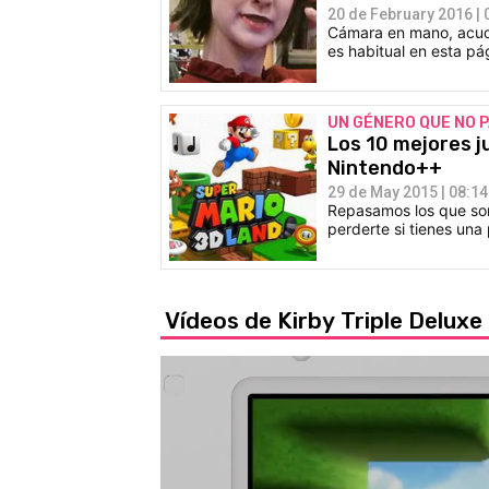
20 de February 2016 | 
Cámara en mano, acud
es habitual en esta pá
UN GÉNERO QUE NO 
Los 10 mejores j
Nintendo++
29 de May 2015 | 08:14
Repasamos los que son
perderte si tienes una 
Vídeos de Kirby Triple Deluxe