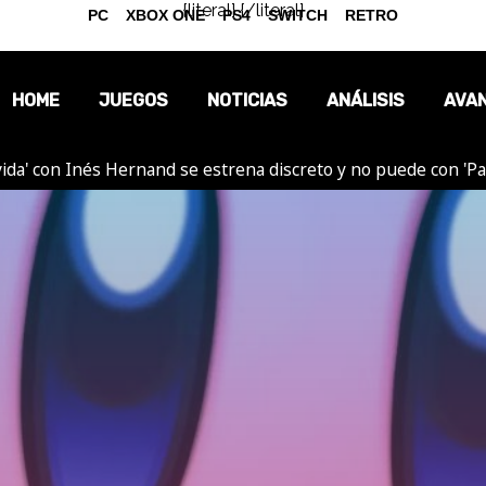
{literal}
{/literal}
PC
XBOX ONE
PS4
SWITCH
RETRO
HOME
JUEGOS
NOTICIAS
ANÁLISIS
AVA
ida' con Inés Hernand se estrena discreto y no puede con 'P
OPINIÓN
REPORTAJES