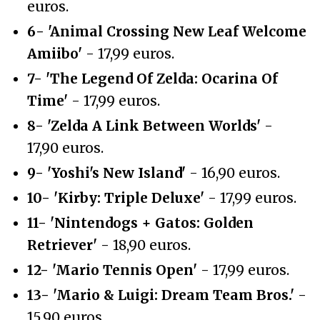
euros.
6- 'Animal Crossing New Leaf Welcome
Amiibo'
- 17,99 euros.
7- 'The Legend Of Zelda: Ocarina Of
Time'
- 17,99 euros.
8- 'Zelda A Link Between Worlds'
-
17,90 euros.
9- 'Yoshi's New Island'
- 16,90 euros.
10- 'Kirby: Triple Deluxe'
- 17,99 euros.
11- 'Nintendogs + Gatos: Golden
Retriever'
- 18,90 euros.
12- 'Mario Tennis Open'
- 17,99 euros.
13- 'Mario & Luigi: Dream Team Bros.'
-
15,90 euros.