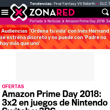
Tendencias:
Final Fantasy VII Rebirth
DLC T
Portada
Noticias
Amazon Prime Day 2018: 3x
Audiencias
'Ordena tu vida' con Inés Hernand
se estrena discreto y no puede con 'Padre no
hay más que uno'
OFERTAS
Amazon Prime Day 2018:
3x2 en juegos de Nintendo