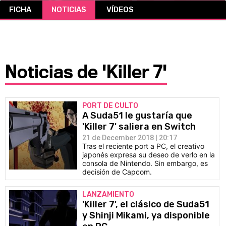
FICHA
NOTICIAS
VÍDEOS
CÓMICS
MANGA
Noticias de 'Killer 7'
PORT DE CULTO
A Suda51 le gustaría que
'Killer 7' saliera en Switch
21 de December 2018 | 20:17
Tras el reciente port a PC, el creativo
japonés expresa su deseo de verlo en la
consola de Nintendo. Sin embargo, es
decisión de Capcom.
LANZAMIENTO
'Killer 7', el clásico de Suda51
y Shinji Mikami, ya disponible