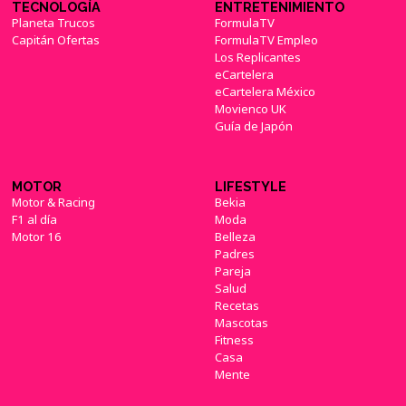
TECNOLOGÍA
ENTRETENIMIENTO
Planeta Trucos
FormulaTV
Capitán Ofertas
FormulaTV Empleo
Los Replicantes
eCartelera
eCartelera México
Movienco UK
Guía de Japón
MOTOR
LIFESTYLE
Motor & Racing
Bekia
F1 al día
Moda
Motor 16
Belleza
Padres
Pareja
Salud
Recetas
Mascotas
Fitness
Casa
Mente