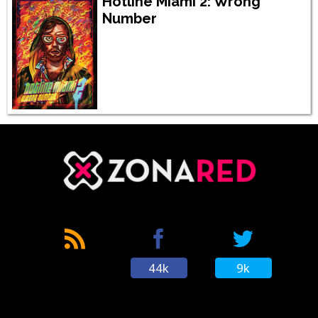
Hotline Miami 2: Wrong
Number
44k
9k