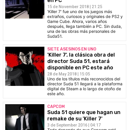
en PC
15 de November 2018 | 21:25
'Killer 7' fue uno de los juegos más
extraños, curiosos y originales de PS2 y
Game Cube. Ahora, varios años
después, llega también a PC. Sin duda,
una de las obras más personales de
Suda51.
SIETE ASESINOS EN UNO
'Killer 7', la clásica obra del
director Suda 51, estará
disponible en PC este año
28 de May 2018 | 15:05
Uno de los títulos más reconocidos del
director Suda 51 llegará a la plataforma
digital de Steam a lo largo de otoño de
este año.
CAPCOM
Suda 51 quiere que hagan un
remake de su 'Killer 7'
3 de September 2016 | 04:17
Todo depende de que Capcom esté