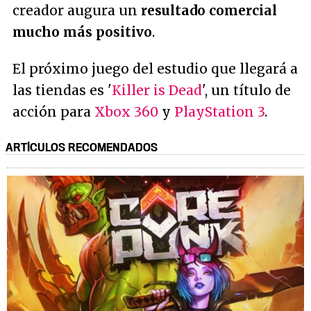
creador augura un
resultado comercial
mucho más positivo
.
El próximo juego del estudio que llegará a
las tiendas es '
Killer is Dead
', un título de
acción para
Xbox 360
y
PlayStation 3
.
ARTÍCULOS RECOMENDADOS