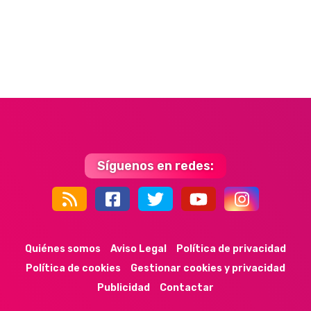
Síguenos en redes:
44k
9k
35k
352
Quiénes somos
Aviso Legal
Política de privacidad
Política de cookies
Gestionar cookies y privacidad
Publicidad
Contactar