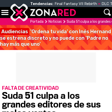
Tendencias:
Final Fantasy VII Rebirth
DLC T
Portada
Noticias
Suda 51 culpa a los grandes
Audiencias
'Ordena tu vida' con Inés Hernand
se estrena discreto y no puede con 'Padre no
hay más que uno'
FALTA DE CREATIVIDAD
Suda 51 culpa a los
grandes editores de sus