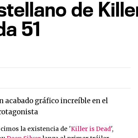
stellano de Kille
da 51
un acabado gráfico increíble en el
protagonista
imos la existencia de '
Killer is Dead
',