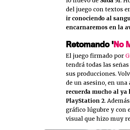
lo nuevo de
Suda 51
. H
del juego con textos e
ir conociendo al sang
encarnaremos en la a
Retomando '
No 
El juego firmado por
G
tendrá todas las seña
sus producciones. Vol
de un asesino, en una 
recuerda mucho al ya l
PlayStation 2
. Además
gráfico lúgubre y con 
visual que hizo muy rec