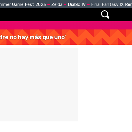
mmer Game Fest 2023
Zelda
Diablo IV
Final Fantasy IX R
dre no hay más que uno'