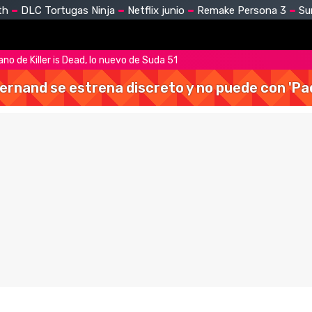
th
DLC Tortugas Ninja
Netflix junio
Remake Persona 3
Su
lano de Killer is Dead, lo nuevo de Suda 51
Hernand se estrena discreto y no puede con 'Pa