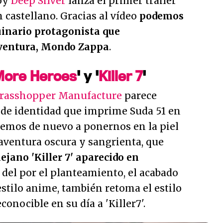
oy
Deep Silver
lanza el primer tráiler
n castellano. Gracias al vídeo
podemos
uinario protagonista que
ventura, Mondo Zappa
.
More Heroes
' y '
Killer 7
'
rasshopper Manufacture
parece
s de identidad que imprime Suda 51 en
vemos de nuevo a ponernos en la piel
aventura oscura y sangrienta, que
ejano 'Killer 7' aparecido en
 del por el planteamiento, el acabado
estilo anime, también retoma el estilo
onocible en su día a 'Killer7'.