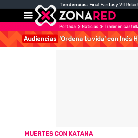
Tendencias:
Final Fantasy VII Rebir
Portada
Noticias
Tráiler en castel
Audiencias
'Ordena tu vida' con Inés 
MUERTES CON KATANA