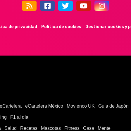
44k
9k
35k
352
tica de privacidad
Política de cookies
Gestionar cookies y 
eCartelera
eCartelera México
Movienco UK
Guía de Japón
ing
F1 al día
a
Salud
Recetas
Mascotas
Fitness
Casa
Mente