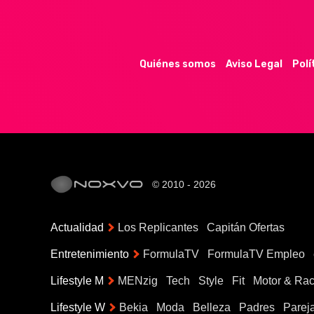
Quiénes somos
Aviso Legal
Polí
© 2010 - 2026
Actualidad
Los Replicantes
Capitán Ofertas
Entretenimiento
FormulaTV
FormulaTV Empleo
Lifestyle M
MENzig
Tech
Style
Fit
Motor & Rac
Lifestyle W
Bekia
Moda
Belleza
Padres
Parej